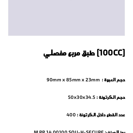
[100CC] طبق مربع مفصلي
حجم العبوة :
90mm x 85mm x 23mm
حجم الكرتونة :
50x30x34.5
عدد القطع داخل الكرتونة :
400
رمز الصنف:
M PP 14 00100 SQU-H-SECURE