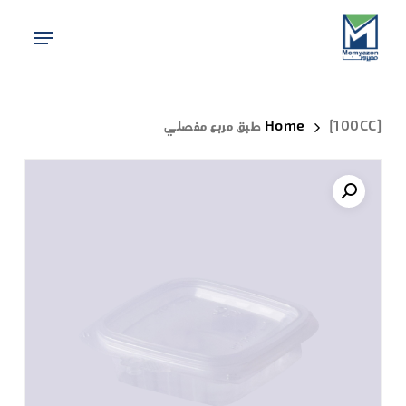
Ski
Menu
t
Close
mai
Menu
conten
[100CC] طبق مربع مفصلي
Home